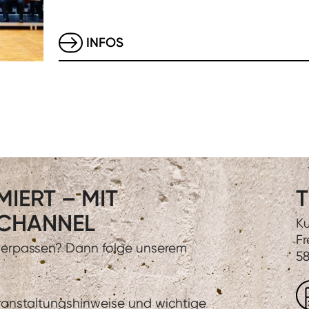
INFOS
IERT – MIT
T
CHANNEL
Ku
Fr
 verpassen? Dann folge unserem
58
eranstaltungshinweise und wichtige