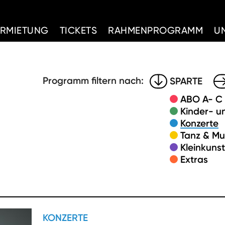
d Home
ERMIETUNG
TICKETS
RAHMENPROGRAMM
U
Programm filtern nach:
SPARTE
ABO A- C
Kinder- u
Konzerte
Tanz & Mu
Kleinkuns
Extras
KONZERTE