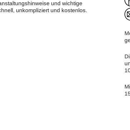
ranstaltungshinweise und wichtige
hnell, unkompliziert und kostenlos.
M
g
Di
u
10
Mi
1