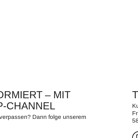
RMIERT – MIT
P-CHANNEL
K
Fr
u verpassen? Dann folge unserem
5