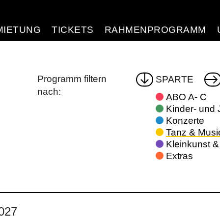
d Home
MIETUNG
TICKETS
RAHMENPROGRAMM
Programm filtern
SPARTE
nach:
ABO A- C
Kinder- und
Konzerte
Tanz & Musi
Kleinkunst 
Extras
2027