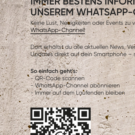
IMMER BESTENS INFORM
UNSEREM WHATSAPP-
Keine Lust, Neuigkeiten oder Events zu
WhatsApp-Channel!
Dort erhältst du alle aktuellen News, V
Updates direkt auf dein Smartphone – sc
So einfach geht's:
- QR-Code scannen
- WhatsApp-Channel abonnieren
- Immer auf dem Laufenden bleiben