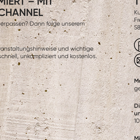
IERT – MIT
T
CHANNEL
Ku
Fr
 verpassen? Dann folge unserem
58
eranstaltungshinweise und wichtige
hnell, unkompliziert und kostenlos.
M
g
D
u
10
Mi