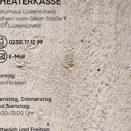
HEATERKASSE
lturhaus Lüdenscheid
eiherr-vom-Stein-Straße 9
511 Lüdenscheid
02351.17 12 99
E-Mail
ontag:
eschlossen
ienstag, Donnerstag
nd Samstag:
:00-13:00 Uhr
ttwoch und Freitag: