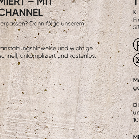
IERT – MIT
T
CHANNEL
Ku
Fr
 verpassen? Dann folge unserem
58
eranstaltungshinweise und wichtige
hnell, unkompliziert und kostenlos.
M
g
D
u
10
Mi