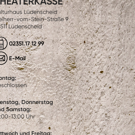
HEATERKASSE
lturhaus Lüdenscheid
eiherr-vom-Stein-Straße 9
511 Lüdenscheid
02351.17 12 99
E-Mail
ontag:
eschlossen
ienstag, Donnerstag
nd Samstag:
:00-13:00 Uhr
ttwoch und Freitag: