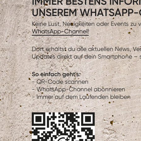
IMMER BESTENS INFORM
UNSEREM WHATSAPP-
Keine Lust, Neuigkeiten oder Events zu
WhatsApp-Channel!
Dort erhältst du alle aktuellen News, V
Updates direkt auf dein Smartphone – sc
So einfach geht's:
- QR-Code scannen
- WhatsApp-Channel abonnieren
- Immer auf dem Laufenden bleiben