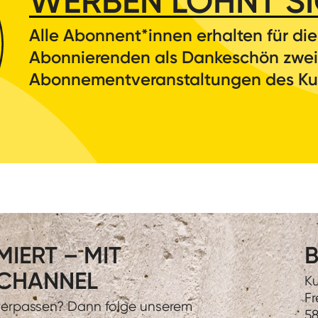
WERBEN LOHNT SI
Alle Abonnent*innen erhalten für di
Abonnierenden als Dankeschön zwei F
Abonnementveranstaltungen des Kul
IERT – MIT
B
CHANNEL
Ku
Fr
 verpassen? Dann folge unserem
58