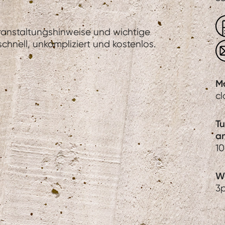
eranstaltungshinweise und wichtige
hnell, unkompliziert und kostenlos.
M
c
T
a
1
We
3