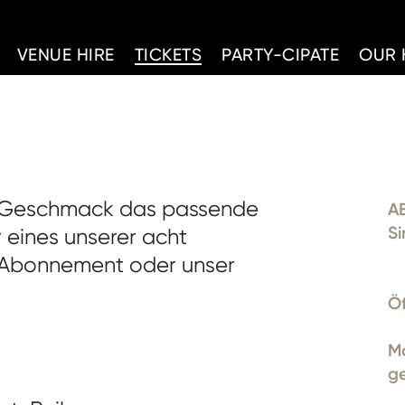
d Home
VENUE HIRE
TICKETS
PARTY-CIPATE
OUR 
en Geschmack das passende
A
S
r eines unserer acht
Abonnement oder unser
Öf
M
g