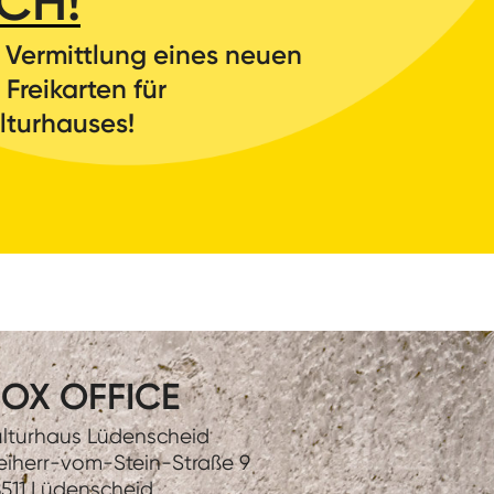
CH!
e Vermittlung eines neuen
reikarten für
turhauses!
OX OFFICE
lturhaus Lüdenscheid
eiherr-vom-Stein-Straße 9
511 Lüdenscheid