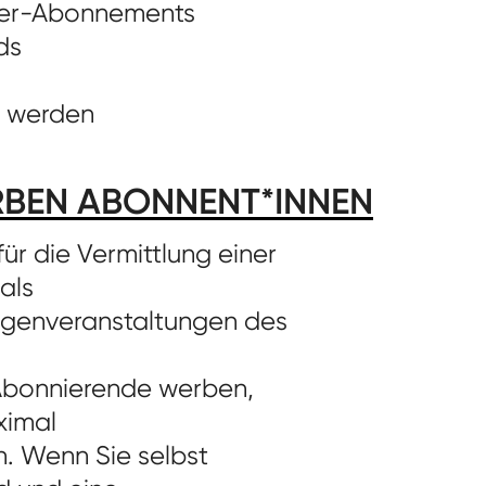
ater-Abonnements
ds
n werden
BEN ABONNENT*INNEN
ür die Vermittlung einer
als
igenveranstaltungen des
Abonnierende werben,
ximal
. Wenn Sie selbst