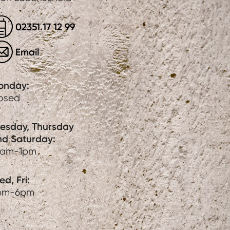
02351.17 12 99
Email
onday:
losed
uesday, Thursday
nd Saturday:
0am-1pm
d, Fri:
pm-6pm