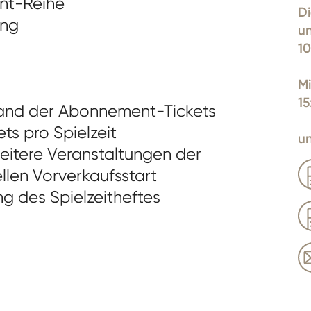
ent-Reihe
D
ung
u
10
Mi
15
sand der Abonnement-Tickets
s pro Spielzeit
u
weitere Veranstaltungen der
ellen Vorverkaufsstart
ng des Spielzeitheftes