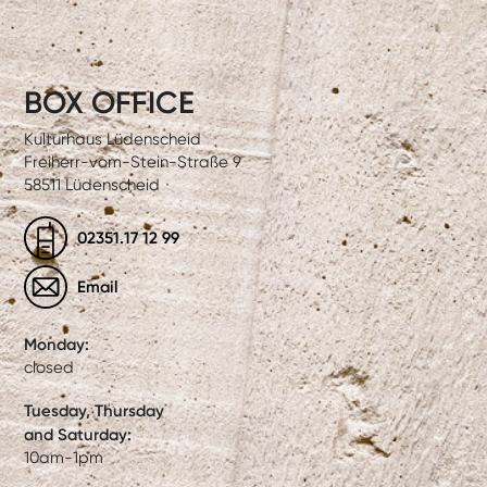
BOX OFFICE
Kulturhaus Lüdenscheid
Freiherr-vom-Stein-Straße 9
58511 Lüdenscheid
02351.17 12 99
Email
Monday:
closed
Tuesday, Thursday
and Saturday:
10am-1pm