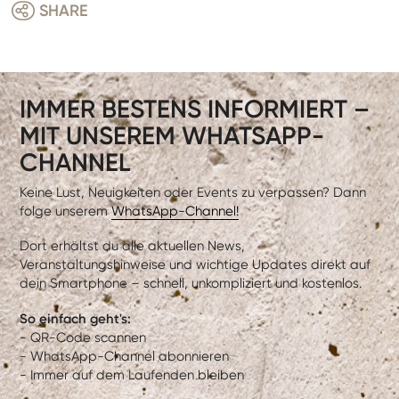
SHARE
IMMER BESTENS INFORMIERT –
MIT UNSEREM WHATSAPP-
CHANNEL
Keine Lust, Neuigkeiten oder Events zu verpassen? Dann
folge unserem
WhatsApp-Channel!
Dort erhältst du alle aktuellen News,
Veranstaltungshinweise und wichtige Updates direkt auf
dein Smartphone – schnell, unkompliziert und kostenlos.
So einfach geht's:
- QR-Code scannen
- WhatsApp-Channel abonnieren
- Immer auf dem Laufenden bleiben