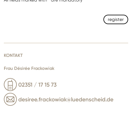
All fields marked with * are mandatory
KONTAKT
Frau Désirée Frackowiak
02351 / 17 15 73
desiree.frackowiak@luedenscheid.de