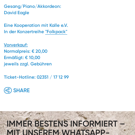
Gesang/Piano/Akkordeon:
David Eagle
Eine Kooperation mit Kalle e.V.
In der Konzertreihe
"Folkpack"
Vorverkauf:
Normalpreis: € 20,00
Ermäßigt: € 10,00
jeweils zzgl. Gebühren
Ticket-Hotline: 02351 / 17 12 99
SHARE
IMMER BESTENS INFORMIERT –
MIT UNSEREM WHATSAPP-