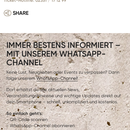
Ticket-Hotline: 02351 / 17 12 99
SHARE
IMMER BESTENS INFORMIERT –
MIT UNSEREM WHATSAPP-
CHANNEL
Keine Lust, Neuigkeiten oder Events zu verpassen? Dann
folge unserem
WhatsApp-Channel!
Dort erhältst du alle aktuellen News,
Veranstaltungshinweise und wichtige Updates direkt auf
dein Smartphone – schnell, unkompliziert und kostenlos.
So einfach geht's:
- QR-Code scannen
- WhatsApp-Channel abonnieren