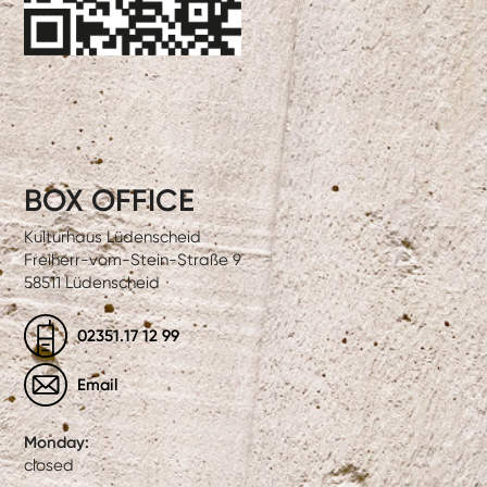
BOX OFFICE
Kulturhaus Lüdenscheid
Freiherr-vom-Stein-Straße 9
58511 Lüdenscheid
02351.17 12 99
Email
Monday:
closed