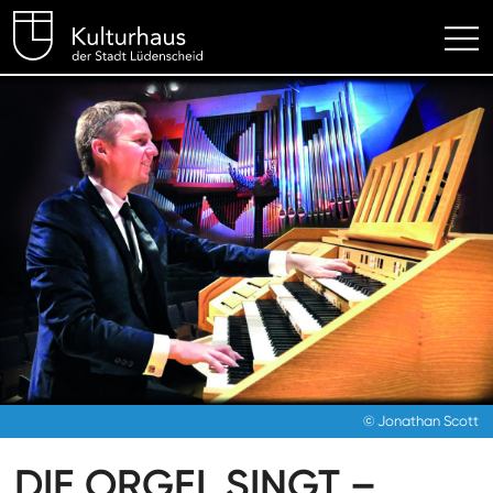
Kulturhaus Lüdenscheid Hom
© Jonathan Scott
DIE ORGEL SINGT –