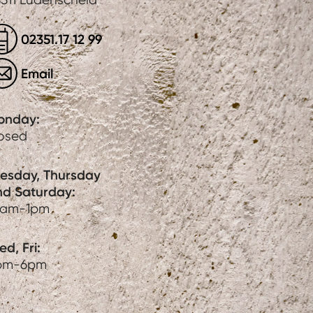
02351.17 12 99
Email
onday:
losed
uesday, Thursday
nd Saturday:
0am-1pm
d, Fri:
pm-6pm