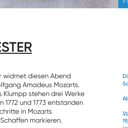
© 
STER
r widmet diesen Abend
Di
So
olfgang Amadeus Mozarts.
s Klumpp stehen drei Werke
A
n 1772 und 1773 entstanden
hritte in Mozarts
Vo
 Schaffen markieren.
19