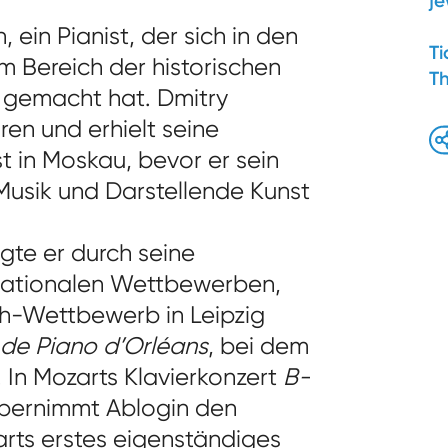
je
, ein Pianist, der sich in den
Ti
m Bereich der historischen
T
 gemacht hat. Dmitry
en und erhielt seine
t in Moskau, bevor er sein
Musik und Darstellende Kunst
te er durch seine
rnationalen Wettbewerben,
ch-Wettbewerb in Leipzig
 de Piano d’Orléans
, bei dem
e. In Mozarts Klavierkonzert
B-
 übernimmt Ablogin den
arts erstes eigenständiges