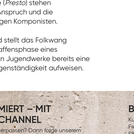
 (
Presto
) stehen
Anspruch und die
rigen Komponisten.
 stellt das Folkwang
affensphase eines
n Jugendwerke bereits eine
igenständigkeit aufweisen.
IERT – MIT
B
CHANNEL
Ku
Fr
 verpassen? Dann folge unserem
58