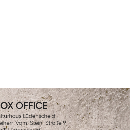
OX OFFICE
lturhaus Lüdenscheid
eiherr-vom-Stein-Straße 9
511 Lüdenscheid