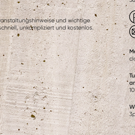
eranstaltungshinweise und wichtige
hnell, unkompliziert und kostenlos.
M
c
T
a
1
We
3