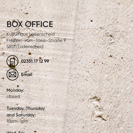
BOX OFFICE
Kulturhaus Lüdenscheid
Freiherr-vom-Stein-Straße 9
58511 Lüdenscheid
02351.17 12 99
Email
Monday:
closed
Tuesday, Thursday
and Saturday:
10am-1pm
Wed, Fri: