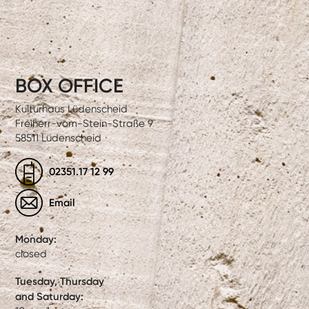
BOX OFFICE
Kulturhaus Lüdenscheid
Freiherr-vom-Stein-Straße 9
58511 Lüdenscheid
02351.17 12 99
Email
Monday:
closed
Tuesday, Thursday
and Saturday: