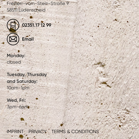
Freiherr-vom-Stein-Straße 9
58511 Lüdenscheid
02351.17 12 99
Email
Monday:
closed
Tuesday, Thursday
and Saturday:
10am-1pm
Wed, Fri:
3pm-6pm
IMPRINT
PRIVACY
TERMS & CONDITIONS