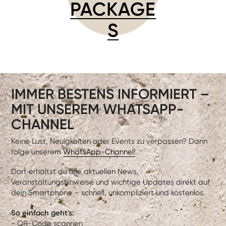
PACKAGE
S
IMMER BESTENS INFORMIERT –
MIT UNSEREM WHATSAPP-
CHANNEL
Keine Lust, Neuigkeiten oder Events zu verpassen? Dann
folge unserem
WhatsApp-Channel!
Dort erhältst du alle aktuellen News,
Veranstaltungshinweise und wichtige Updates direkt auf
dein Smartphone – schnell, unkompliziert und kostenlos.
So einfach geht's:
- QR-Code scannen