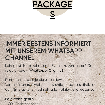
PACKAGE
S
IMMER BESTENS INFORMIERT –
MIT UNSEREM WHATSAPP-
CHANNEL
Keine Lust, Neuigkeiten oder Events zu verpassen? Dann
folge unserem
WhatsApp-Channel!
Dort erhältst du alle aktuellen News,
Veranstaltungshinweise und wichtige Updates direkt auf
dein Smartphone – schnell, unkompliziert und kostenlos.
So einfach geht's:
- QR-Code scannen