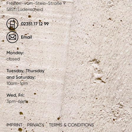
Freiherr-vom-Stein-Straße 9
58511 Lüdenscheid
02351.17 12 99
Email
Monday:
closed
Tuesday, Thursday
and Saturday:
10am-1pm
Wed, Fri:
3pm-6pm
IMPRINT
PRIVACY
TERMS & CONDITIONS