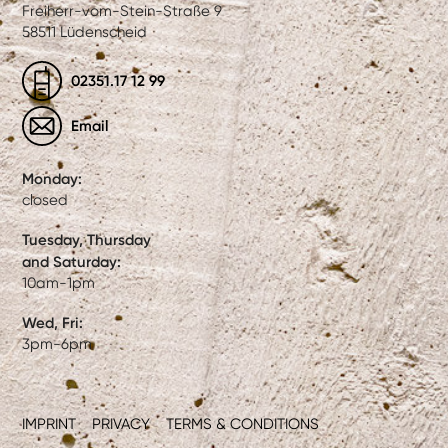
Freiherr-vom-Stein-Straße 9
58511 Lüdenscheid
02351.17 12 99
Email
Monday:
closed
Tuesday, Thursday
and Saturday:
10am-1pm
Wed, Fri:
3pm-6pm
IMPRINT
PRIVACY
TERMS & CONDITIONS