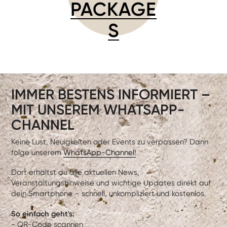
PACKAGE
S
IMMER BESTENS INFORMIERT –
MIT UNSEREM WHATSAPP-
CHANNEL
Keine Lust, Neuigkeiten oder Events zu verpassen? Dann
folge unserem
WhatsApp-Channel!
Dort erhältst du alle aktuellen News,
Veranstaltungshinweise und wichtige Updates direkt auf
dein Smartphone – schnell, unkompliziert und kostenlos.
So einfach geht's:
- QR-Code scannen