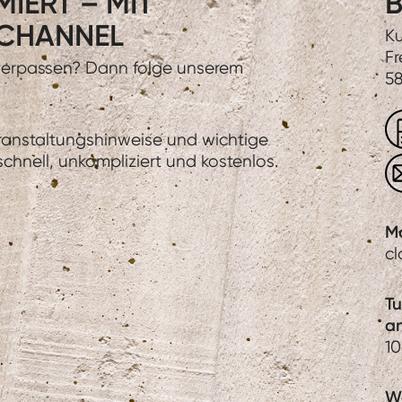
IERT – MIT
B
CHANNEL
Ku
Fr
 verpassen? Dann folge unserem
58
eranstaltungshinweise und wichtige
hnell, unkompliziert und kostenlos.
M
c
T
a
1
We