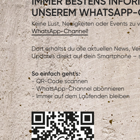
IMMER BESTENS INFORM
UNSEREM WHATSAPP-
Keine Lust, Neuigkeiten oder Events zu
WhatsApp-Channel!
Dort erhältst du alle aktuellen News, V
Updates direkt auf dein Smartphone – sc
So einfach geht's:
- QR-Code scannen
- WhatsApp-Channel abonnieren
- Immer auf dem Laufenden bleiben