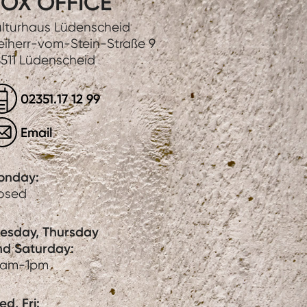
OX OFFICE
lturhaus Lüdenscheid
eiherr-vom-Stein-Straße 9
511 Lüdenscheid
02351.17 12 99
Email
onday:
losed
uesday, Thursday
nd Saturday:
0am-1pm
d, Fri: