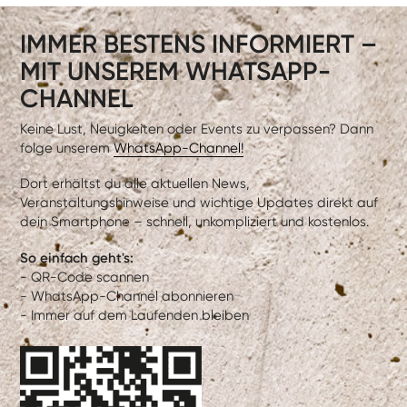
IMMER BESTENS INFORMIERT –
MIT UNSEREM WHATSAPP-
CHANNEL
Keine Lust, Neuigkeiten oder Events zu verpassen? Dann
folge unserem
WhatsApp-Channel!
Dort erhältst du alle aktuellen News,
Veranstaltungshinweise und wichtige Updates direkt auf
dein Smartphone – schnell, unkompliziert und kostenlos.
So einfach geht's:
- QR-Code scannen
- WhatsApp-Channel abonnieren
- Immer auf dem Laufenden bleiben