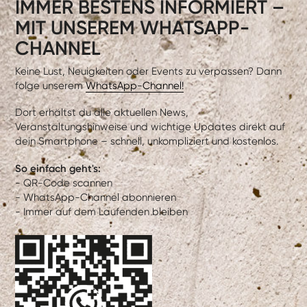
IMMER BESTENS INFORMIERT –
MIT UNSEREM WHATSAPP-
CHANNEL
Keine Lust, Neuigkeiten oder Events zu verpassen? Dann
folge unserem
WhatsApp-Channel!
Dort erhältst du alle aktuellen News,
Veranstaltungshinweise und wichtige Updates direkt auf
dein Smartphone – schnell, unkompliziert und kostenlos.
So einfach geht's:
- QR-Code scannen
- WhatsApp-Channel abonnieren
- Immer auf dem Laufenden bleiben