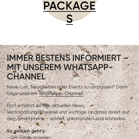
PACKAGE
S
IMMER BESTENS INFORMIERT –
MIT UNSEREM WHATSAPP-
CHANNEL
Keine Lust, Neuigkeiten oder Events zu verpassen? Dann
folge unserem
WhatsApp-Channel!
Dort erhältst du alle aktuellen News,
Veranstaltungshinweise und wichtige Updates direkt auf
dein Smartphone – schnell, unkompliziert und kostenlos.
So einfach geht's:
- QR-Code scannen