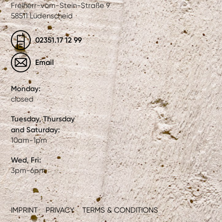
Freiherr-vom-Stein-Straße 9
58511 Lüdenscheid
02351.17 12 99
Email
Monday:
closed
Tuesday, Thursday
and Saturday:
10am-1pm
Wed, Fri:
3pm-6pm
IMPRINT
PRIVACY
TERMS & CONDITIONS