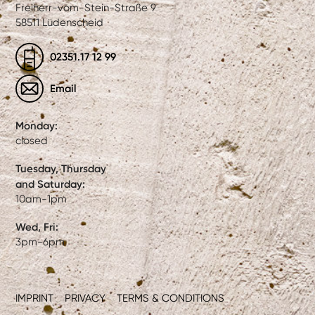
Freiherr-vom-Stein-Straße 9
58511 Lüdenscheid
02351.17 12 99
Email
Monday:
closed
Tuesday, Thursday
and Saturday:
10am-1pm
Wed, Fri:
3pm-6pm
IMPRINT
PRIVACY
TERMS & CONDITIONS