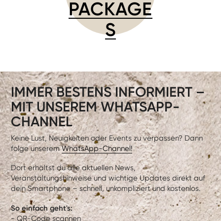
PACKAGE
S
IMMER BESTENS INFORMIERT –
MIT UNSEREM WHATSAPP-
CHANNEL
Keine Lust, Neuigkeiten oder Events zu verpassen? Dann
folge unserem
WhatsApp-Channel!
Dort erhältst du alle aktuellen News,
Veranstaltungshinweise und wichtige Updates direkt auf
dein Smartphone – schnell, unkompliziert und kostenlos.
So einfach geht's:
- QR-Code scannen