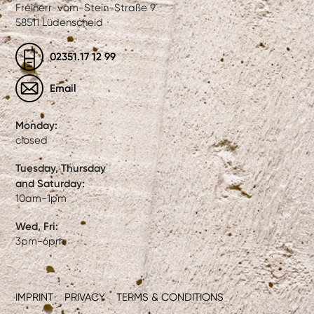
Freiherr-vom-Stein-Straße 9
58511 Lüdenscheid
02351.17 12 99
Email
Monday:
closed
Tuesday, Thursday
and Saturday:
10am-1pm
Wed, Fri:
3pm-6pm
IMPRINT
PRIVACY
TERMS & CONDITIONS