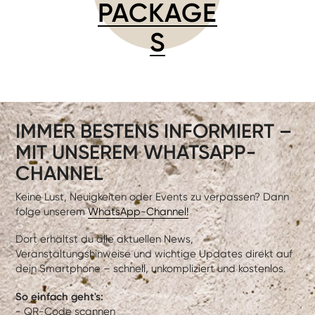
PACKAGE
S
IMMER BESTENS INFORMIERT –
MIT UNSEREM WHATSAPP-
CHANNEL
Keine Lust, Neuigkeiten oder Events zu verpassen? Dann
folge unserem
WhatsApp-Channel!
Dort erhältst du alle aktuellen News,
Veranstaltungshinweise und wichtige Updates direkt auf
dein Smartphone – schnell, unkompliziert und kostenlos.
So einfach geht's:
- QR-Code scannen