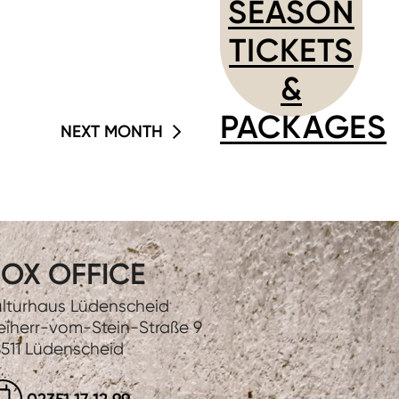
SEASON
TICKETS
&
PACKAGES
NEXT MONTH
OX OFFICE
lturhaus Lüdenscheid
eiherr-vom-Stein-Straße 9
511 Lüdenscheid