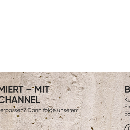
IERT – MIT
B
CHANNEL
Ku
Fr
 verpassen? Dann folge unserem
58