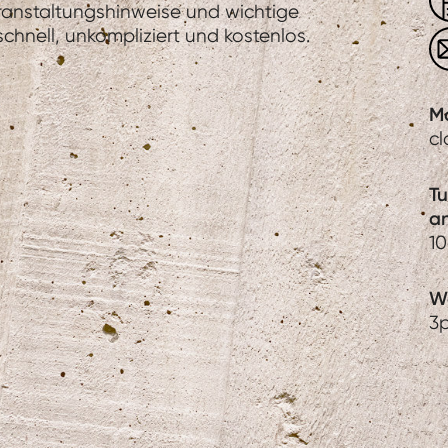
eranstaltungshinweise und wichtige
hnell, unkompliziert und kostenlos.
M
c
T
a
1
We
3