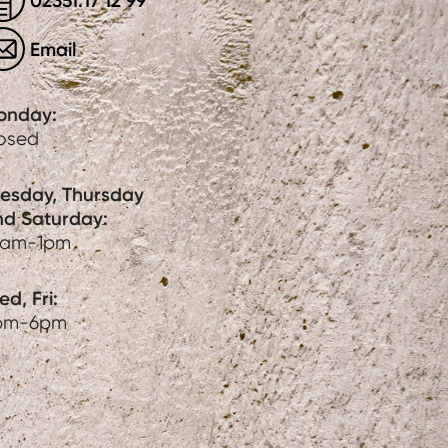
02351.17 12 99
Email
onday:
losed
uesday, Thursday
nd Saturday:
0am-1pm
d, Fri:
pm-6pm