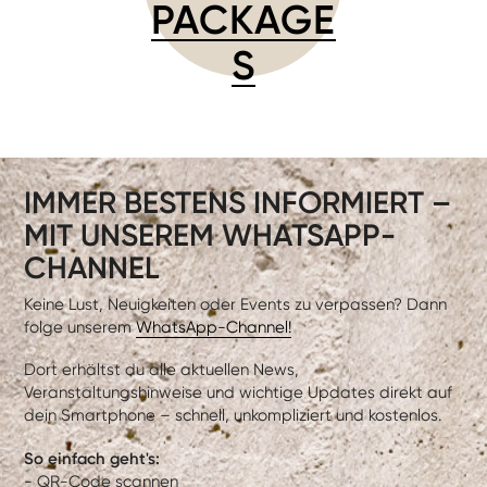
PACKAGE
S
IMMER BESTENS INFORMIERT –
MIT UNSEREM WHATSAPP-
CHANNEL
Keine Lust, Neuigkeiten oder Events zu verpassen? Dann
folge unserem
WhatsApp-Channel!
Dort erhältst du alle aktuellen News,
Veranstaltungshinweise und wichtige Updates direkt auf
dein Smartphone – schnell, unkompliziert und kostenlos.
So einfach geht's:
- QR-Code scannen