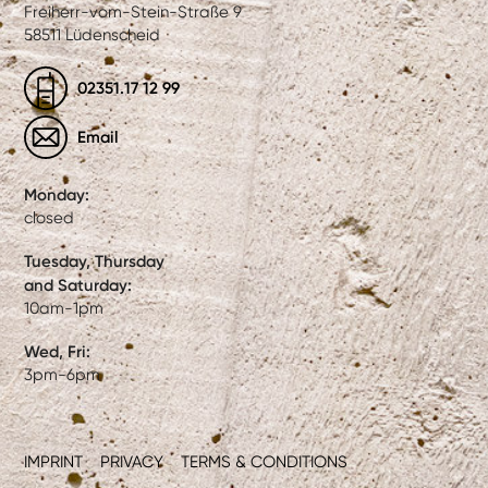
Freiherr-vom-Stein-Straße 9
58511 Lüdenscheid
02351.17 12 99
Email
Monday:
closed
Tuesday, Thursday
and Saturday:
10am-1pm
Wed, Fri:
3pm-6pm
IMPRINT
PRIVACY
TERMS & CONDITIONS