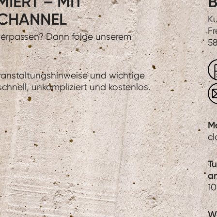
IERT – MIT
B
CHANNEL
Ku
Fr
 verpassen? Dann folge unserem
58
eranstaltungshinweise und wichtige
hnell, unkompliziert und kostenlos.
M
c
T
a
1
We