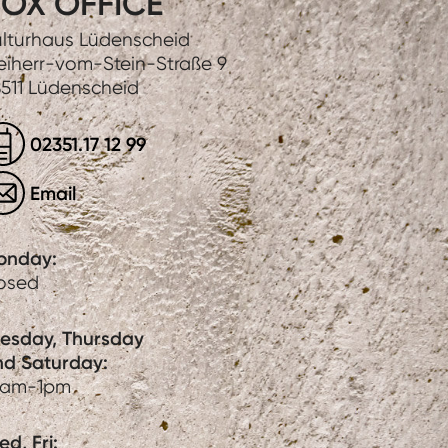
OX OFFICE
lturhaus Lüdenscheid
eiherr-vom-Stein-Straße 9
511 Lüdenscheid
02351.17 12 99
Email
onday:
losed
uesday, Thursday
nd Saturday:
0am-1pm
d, Fri: