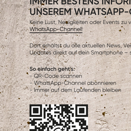
IMMER BESTENS INFORM
UNSEREM WHATSAPP-
Keine Lust, Neuigkeiten oder Events zu
WhatsApp-Channel!
Dort erhältst du alle aktuellen News, V
Updates direkt auf dein Smartphone – sc
So einfach geht's:
- QR-Code scannen
- WhatsApp-Channel abonnieren
- Immer auf dem Laufenden bleiben