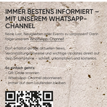
IMMER BESTENS INFORMIERT –
MIT UNSEREM WHATSAPP-
CHANNEL
Keine Lust, Neuigkeiten oder Events zu verpassen? Dann
folge unserem
WhatsApp-Channel!
Dort erhältst du alle aktuellen News,
Veranstaltungshinweise und wichtige Updates direkt auf
dein Smartphone – schnell, unkompliziert und kostenlos.
So einfach geht's:
- QR-Code scannen
- WhatsApp-Channel abonnieren
- Immer auf dem Laufenden bleiben