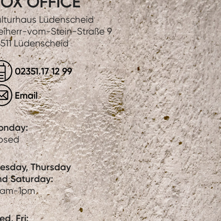
OX OFFICE
lturhaus Lüdenscheid
eiherr-vom-Stein-Straße 9
511 Lüdenscheid
02351.17 12 99
Email
onday:
losed
uesday, Thursday
nd Saturday:
0am-1pm
d, Fri: