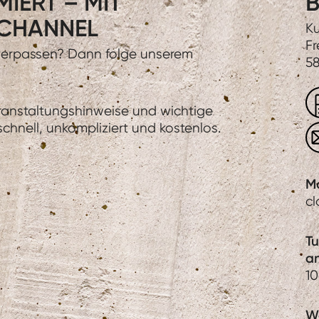
IERT – MIT
B
CHANNEL
Ku
Fr
 verpassen? Dann folge unserem
58
eranstaltungshinweise und wichtige
hnell, unkompliziert und kostenlos.
M
c
T
a
1
We