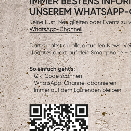
IMMER BESTENS INFORM
UNSEREM WHATSAPP-
Keine Lust, Neuigkeiten oder Events zu
WhatsApp-Channel!
Dort erhältst du alle aktuellen News, V
Updates direkt auf dein Smartphone – sc
So einfach geht's:
- QR-Code scannen
- WhatsApp-Channel abonnieren
- Immer auf dem Laufenden bleiben