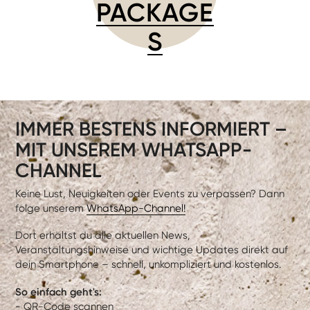
PACKAGE
S
IMMER BESTENS INFORMIERT –
MIT UNSEREM WHATSAPP-
CHANNEL
Keine Lust, Neuigkeiten oder Events zu verpassen? Dann
folge unserem
WhatsApp-Channel!
Dort erhältst du alle aktuellen News,
Veranstaltungshinweise und wichtige Updates direkt auf
dein Smartphone – schnell, unkompliziert und kostenlos.
So einfach geht's:
- QR-Code scannen