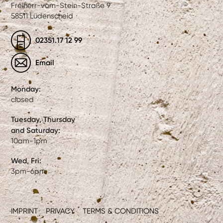
Freiherr-vom-Stein-Straße 9
58511 Lüdenscheid
02351.17 12 99
Email
Monday:
closed
Tuesday, Thursday
and Saturday:
10am-1pm
Wed, Fri:
3pm-6pm
IMPRINT
PRIVACY
TERMS & CONDITIONS