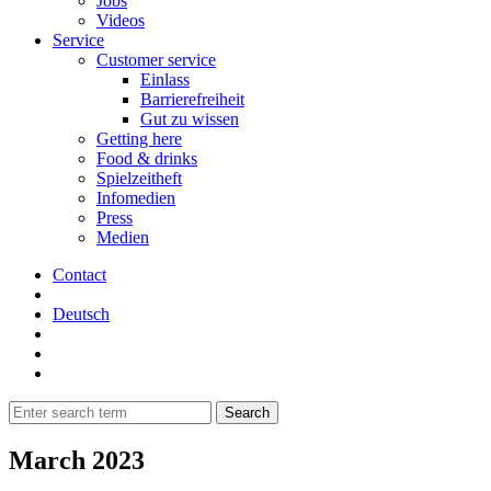
Jobs
Videos
Service
Customer service
Einlass
Barrierefreiheit
Gut zu wissen
Getting here
Food & drinks
Spielzeitheft
Infomedien
Press
Medien
Contact
Deutsch
March 2023