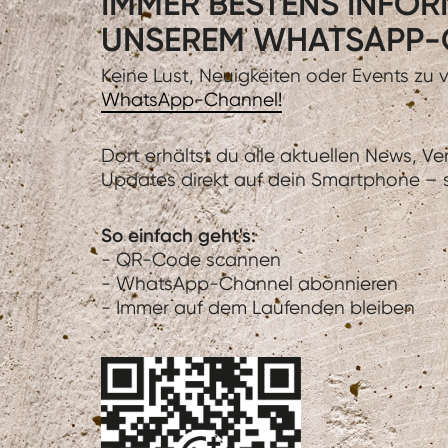
IMMER BESTENS INFORM
UNSEREM WHATSAPP-
Keine Lust, Neuigkeiten oder Events zu
WhatsApp-Channel!
Dort erhältst du alle aktuellen News, V
Updates direkt auf dein Smartphone – sc
So einfach geht's:
- QR-Code scannen
- WhatsApp-Channel abonnieren
- Immer auf dem Laufenden bleiben