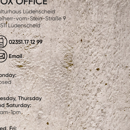
OX OFFICE
lturhaus Lüdenscheid
eiherr-vom-Stein-Straße 9
511 Lüdenscheid
02351.17 12 99
Email
onday:
losed
uesday, Thursday
nd Saturday:
0am-1pm
d, Fri: