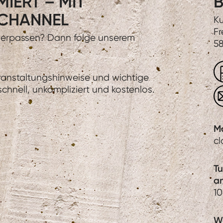
IERT – MIT
B
CHANNEL
Ku
Fr
 verpassen? Dann folge unserem
58
eranstaltungshinweise und wichtige
hnell, unkompliziert und kostenlos.
M
c
T
a
1
We