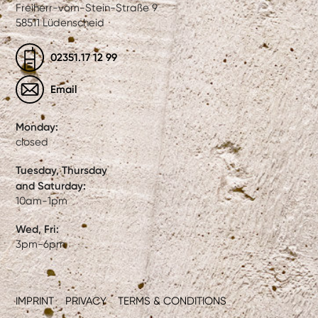
Freiherr-vom-Stein-Straße 9
58511 Lüdenscheid
02351.17 12 99
Email
Monday:
closed
Tuesday, Thursday
and Saturday:
10am-1pm
Wed, Fri:
3pm-6pm
IMPRINT
PRIVACY
TERMS & CONDITIONS