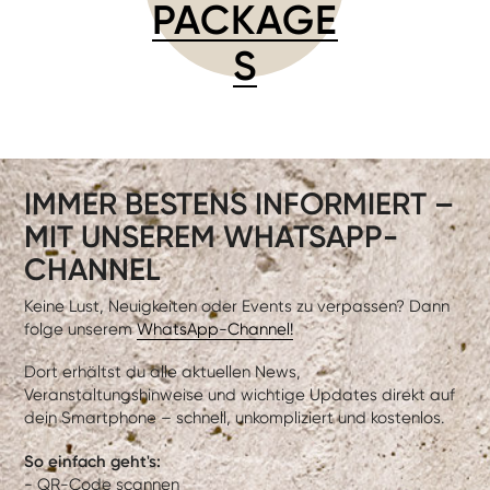
PACKAGE
S
IMMER BESTENS INFORMIERT –
MIT UNSEREM WHATSAPP-
CHANNEL
Keine Lust, Neuigkeiten oder Events zu verpassen? Dann
folge unserem
WhatsApp-Channel!
Dort erhältst du alle aktuellen News,
Veranstaltungshinweise und wichtige Updates direkt auf
dein Smartphone – schnell, unkompliziert und kostenlos.
So einfach geht's:
- QR-Code scannen