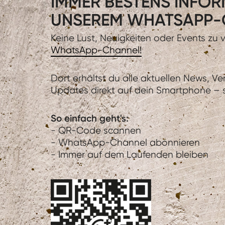
IMMER BESTENS INFORM
UNSEREM WHATSAPP-
Keine Lust, Neuigkeiten oder Events zu
WhatsApp-Channel!
Dort erhältst du alle aktuellen News, V
Updates direkt auf dein Smartphone – sc
So einfach geht's:
- QR-Code scannen
- WhatsApp-Channel abonnieren
- Immer auf dem Laufenden bleiben