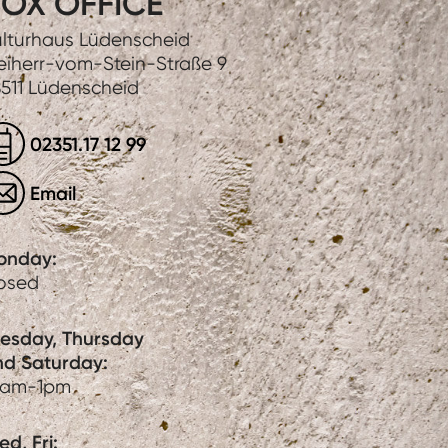
OX OFFICE
lturhaus Lüdenscheid
eiherr-vom-Stein-Straße 9
511 Lüdenscheid
02351.17 12 99
Email
onday:
losed
uesday, Thursday
nd Saturday:
0am-1pm
d, Fri: