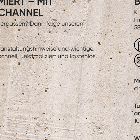
IERT – MIT
B
CHANNEL
Ku
Fr
 verpassen? Dann folge unserem
58
eranstaltungshinweise und wichtige
hnell, unkompliziert und kostenlos.
M
c
T
a
1
We