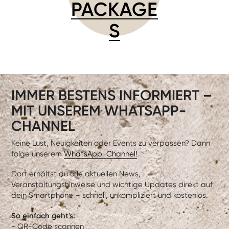
PACKAGE
S
IMMER BESTENS INFORMIERT –
MIT UNSEREM WHATSAPP-
CHANNEL
Keine Lust, Neuigkeiten oder Events zu verpassen? Dann
folge unserem
WhatsApp-Channel!
Dort erhältst du alle aktuellen News,
Veranstaltungshinweise und wichtige Updates direkt auf
dein Smartphone – schnell, unkompliziert und kostenlos.
So einfach geht's:
- QR-Code scannen