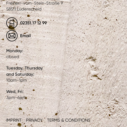
Freiherr-vom-Stein-Straße 9
58511 Lüdenscheid
02351.17 12 99
Email
Monday:
closed
Tuesday, Thursday
and Saturday:
10am-1pm
Wed, Fri:
3pm-6pm
IMPRINT
PRIVACY
TERMS & CONDITIONS