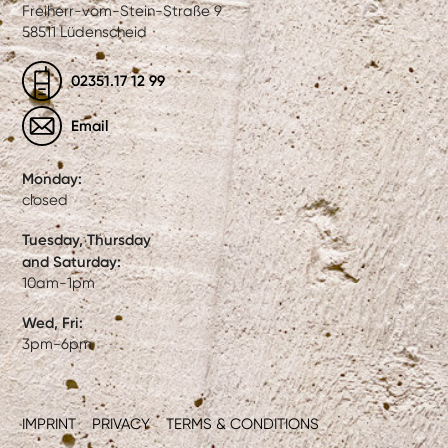
Freiherr-vom-Stein-Straße 9
58511 Lüdenscheid
02351.17 12 99
Email
Monday:
closed
Tuesday, Thursday
and Saturday:
10am-1pm
Wed, Fri:
3pm-6pm
IMPRINT
PRIVACY
TERMS & CONDITIONS