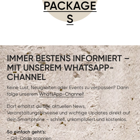
PACKAGE
S
IMMER BESTENS INFORMIERT –
MIT UNSEREM WHATSAPP-
CHANNEL
Keine Lust, Neuigkeiten oder Events zu verpassen? Dann
folge unserem
WhatsApp-Channel!
Dort erhältst du alle aktuellen News,
Veranstaltungshinweise und wichtige Updates direkt auf
dein Smartphone – schnell, unkompliziert und kostenlos.
So einfach geht's:
- QR-Code scannen