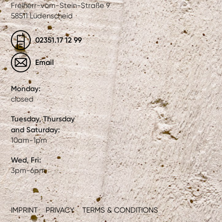
Freiherr-vom-Stein-Straße 9
58511 Lüdenscheid
02351.17 12 99
Email
Monday:
closed
Tuesday, Thursday
and Saturday:
10am-1pm
Wed, Fri:
3pm-6pm
IMPRINT
PRIVACY
TERMS & CONDITIONS