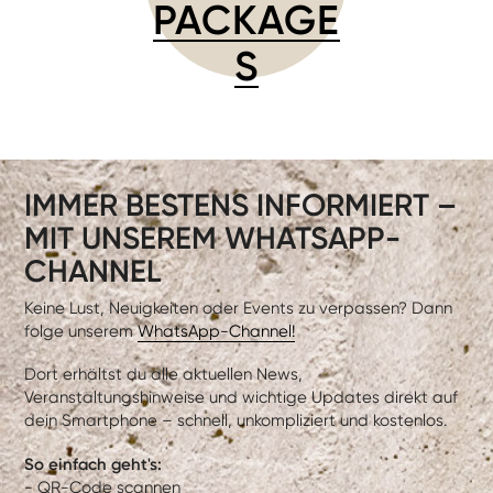
PACKAGE
S
IMMER BESTENS INFORMIERT –
MIT UNSEREM WHATSAPP-
CHANNEL
Keine Lust, Neuigkeiten oder Events zu verpassen? Dann
folge unserem
WhatsApp-Channel!
Dort erhältst du alle aktuellen News,
Veranstaltungshinweise und wichtige Updates direkt auf
dein Smartphone – schnell, unkompliziert und kostenlos.
So einfach geht's:
- QR-Code scannen