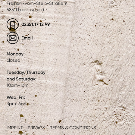
Freiherr-vom-Stein-Straße 9
58511 Lüdenscheid
02351.17 12 99
Email
Monday:
closed
Tuesday, Thursday
and Saturday:
10am-1pm
Wed, Fri:
3pm-6pm
IMPRINT
PRIVACY
TERMS & CONDITIONS