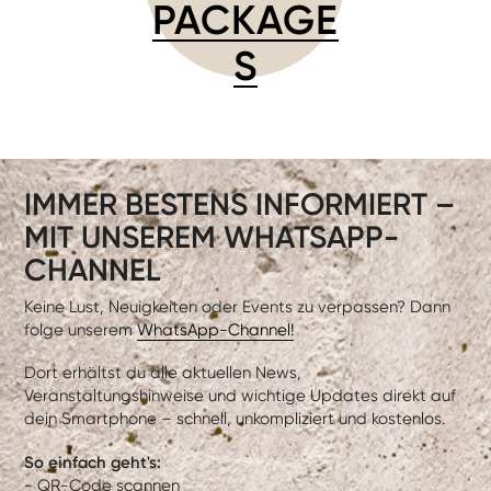
PACKAGE
S
IMMER BESTENS INFORMIERT –
MIT UNSEREM WHATSAPP-
CHANNEL
Keine Lust, Neuigkeiten oder Events zu verpassen? Dann
folge unserem
WhatsApp-Channel!
Dort erhältst du alle aktuellen News,
Veranstaltungshinweise und wichtige Updates direkt auf
dein Smartphone – schnell, unkompliziert und kostenlos.
So einfach geht's:
- QR-Code scannen