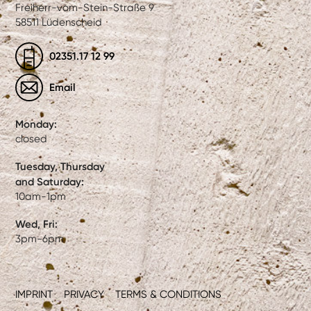
Freiherr-vom-Stein-Straße 9
58511 Lüdenscheid
02351.17 12 99
Email
Monday:
closed
Tuesday, Thursday
and Saturday:
10am-1pm
Wed, Fri:
3pm-6pm
IMPRINT
PRIVACY
TERMS & CONDITIONS