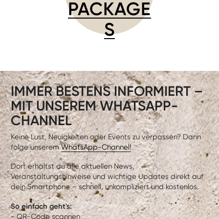
PACKAGE
S
IMMER BESTENS INFORMIERT –
MIT UNSEREM WHATSAPP-
CHANNEL
Keine Lust, Neuigkeiten oder Events zu verpassen? Dann
folge unserem
WhatsApp-Channel!
Dort erhältst du alle aktuellen News,
Veranstaltungshinweise und wichtige Updates direkt auf
dein Smartphone – schnell, unkompliziert und kostenlos.
So einfach geht's:
- QR-Code scannen