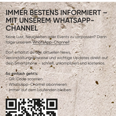
IMMER BESTENS INFORMIERT –
MIT UNSEREM WHATSAPP-
CHANNEL
Keine Lust, Neuigkeiten oder Events zu verpassen? Dann
folge unserem
WhatsApp-Channel!
Dort erhältst du alle aktuellen News,
Veranstaltungshinweise und wichtige Updates direkt auf
dein Smartphone – schnell, unkompliziert und kostenlos.
So einfach geht's:
- QR-Code scannen
- WhatsApp-Channel abonnieren
- Immer auf dem Laufenden bleiben