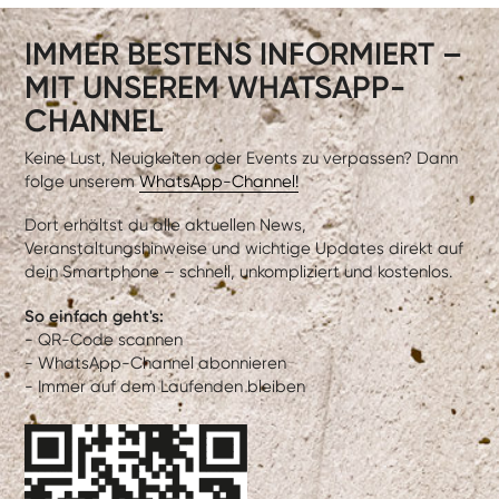
IMMER BESTENS INFORMIERT –
MIT UNSEREM WHATSAPP-
CHANNEL
Keine Lust, Neuigkeiten oder Events zu verpassen? Dann
folge unserem
WhatsApp-Channel!
Dort erhältst du alle aktuellen News,
Veranstaltungshinweise und wichtige Updates direkt auf
dein Smartphone – schnell, unkompliziert und kostenlos.
So einfach geht's:
- QR-Code scannen
- WhatsApp-Channel abonnieren
- Immer auf dem Laufenden bleiben