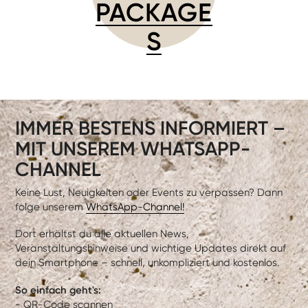
PACKAGE
S
IMMER BESTENS INFORMIERT –
MIT UNSEREM WHATSAPP-
CHANNEL
Keine Lust, Neuigkeiten oder Events zu verpassen? Dann
folge unserem
WhatsApp-Channel!
Dort erhältst du alle aktuellen News,
Veranstaltungshinweise und wichtige Updates direkt auf
dein Smartphone – schnell, unkompliziert und kostenlos.
So einfach geht's:
- QR-Code scannen