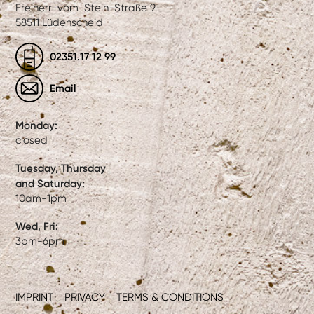
Freiherr-vom-Stein-Straße 9
58511 Lüdenscheid
02351.17 12 99
Email
Monday:
closed
Tuesday, Thursday
and Saturday:
10am-1pm
Wed, Fri:
3pm-6pm
IMPRINT
PRIVACY
TERMS & CONDITIONS