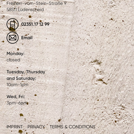
Freiherr-vom-Stein-Straße 9
58511 Lüdenscheid
02351.17 12 99
Email
Monday:
closed
Tuesday, Thursday
and Saturday:
10am-1pm
Wed, Fri:
3pm-6pm
IMPRINT
PRIVACY
TERMS & CONDITIONS