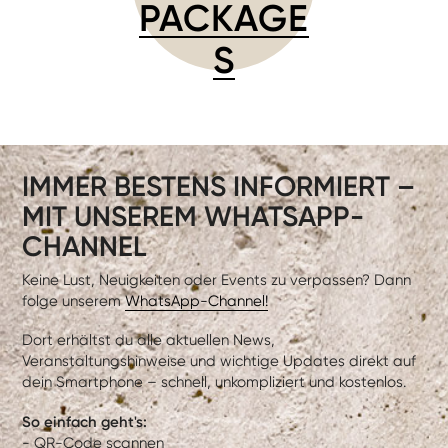
PACKAGE
S
IMMER BESTENS INFORMIERT –
MIT UNSEREM WHATSAPP-
CHANNEL
Keine Lust, Neuigkeiten oder Events zu verpassen? Dann
folge unserem
WhatsApp-Channel!
Dort erhältst du alle aktuellen News,
Veranstaltungshinweise und wichtige Updates direkt auf
dein Smartphone – schnell, unkompliziert und kostenlos.
So einfach geht's:
- QR-Code scannen