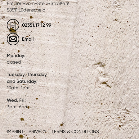
Freiherr-vom-Stein-Straße 9
58511 Lüdenscheid
02351.17 12 99
Email
Monday:
closed
Tuesday, Thursday
and Saturday:
10am-1pm
Wed, Fri:
3pm-6pm
IMPRINT
PRIVACY
TERMS & CONDITIONS