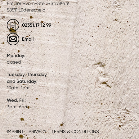
Freiherr-vom-Stein-Straße 9
58511 Lüdenscheid
02351.17 12 99
Email
Monday:
closed
Tuesday, Thursday
and Saturday:
10am-1pm
Wed, Fri:
3pm-6pm
IMPRINT
PRIVACY
TERMS & CONDITIONS