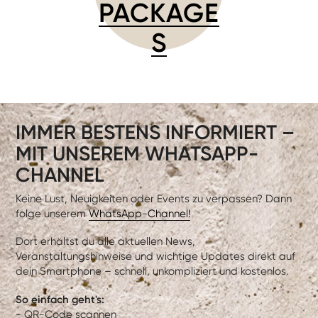
PACKAGE
S
IMMER BESTENS INFORMIERT –
MIT UNSEREM WHATSAPP-
CHANNEL
Keine Lust, Neuigkeiten oder Events zu verpassen? Dann
folge unserem
WhatsApp-Channel!
Dort erhältst du alle aktuellen News,
Veranstaltungshinweise und wichtige Updates direkt auf
dein Smartphone – schnell, unkompliziert und kostenlos.
So einfach geht's:
- QR-Code scannen