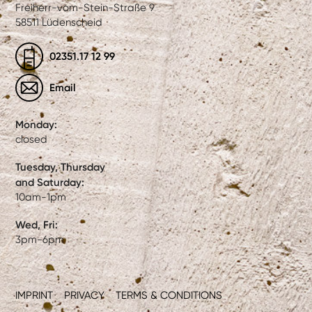
Freiherr-vom-Stein-Straße 9
58511 Lüdenscheid
02351.17 12 99
Email
Monday:
closed
Tuesday, Thursday
and Saturday:
10am-1pm
Wed, Fri:
3pm-6pm
IMPRINT
PRIVACY
TERMS & CONDITIONS