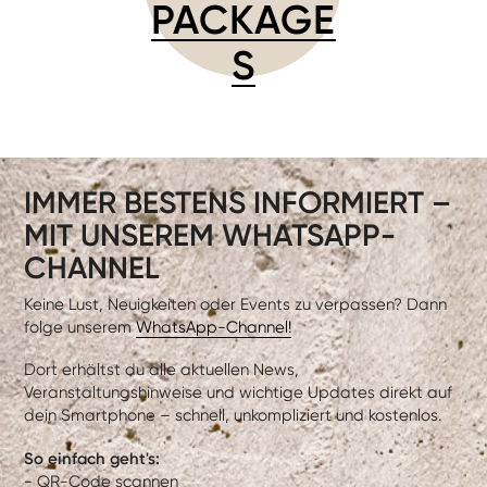
PACKAGE
S
IMMER BESTENS INFORMIERT –
MIT UNSEREM WHATSAPP-
CHANNEL
Keine Lust, Neuigkeiten oder Events zu verpassen? Dann
folge unserem
WhatsApp-Channel!
Dort erhältst du alle aktuellen News,
Veranstaltungshinweise und wichtige Updates direkt auf
dein Smartphone – schnell, unkompliziert und kostenlos.
So einfach geht's:
- QR-Code scannen