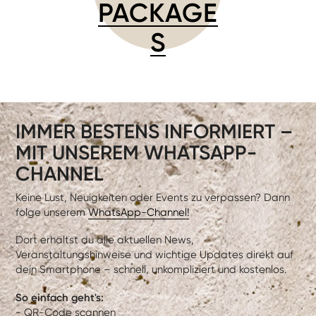
PACKAGE
S
IMMER BESTENS INFORMIERT –
MIT UNSEREM WHATSAPP-
CHANNEL
Keine Lust, Neuigkeiten oder Events zu verpassen? Dann
folge unserem
WhatsApp-Channel!
Dort erhältst du alle aktuellen News,
Veranstaltungshinweise und wichtige Updates direkt auf
dein Smartphone – schnell, unkompliziert und kostenlos.
So einfach geht's:
- QR-Code scannen