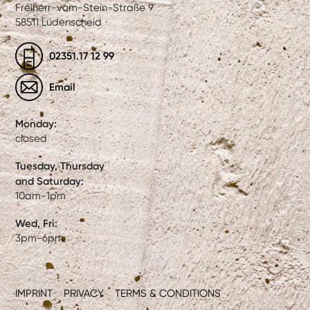
Freiherr-vom-Stein-Straße 9
58511 Lüdenscheid
02351.17 12 99
Email
Monday:
closed
Tuesday, Thursday
and Saturday:
10am-1pm
Wed, Fri:
3pm-6pm
IMPRINT
PRIVACY
TERMS & CONDITIONS