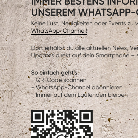
IMMER BESTENS INFORM
UNSEREM WHATSAPP-
Keine Lust, Neuigkeiten oder Events zu
WhatsApp-Channel!
Dort erhältst du alle aktuellen News, V
Updates direkt auf dein Smartphone – sc
So einfach geht's:
- QR-Code scannen
- WhatsApp-Channel abonnieren
- Immer auf dem Laufenden bleiben