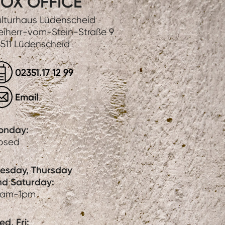
OX OFFICE
lturhaus Lüdenscheid
eiherr-vom-Stein-Straße 9
511 Lüdenscheid
02351.17 12 99
Email
onday:
losed
uesday, Thursday
nd Saturday:
0am-1pm
d, Fri: