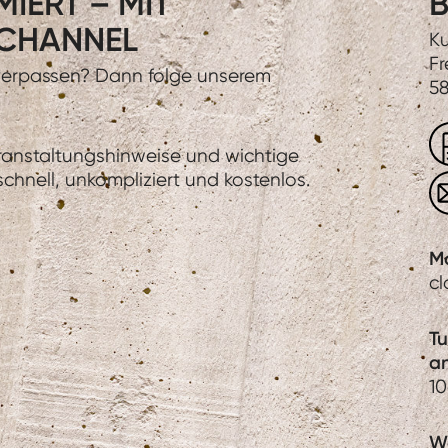
IERT – MIT
B
CHANNEL
Ku
Fr
 verpassen? Dann folge unserem
58
eranstaltungshinweise und wichtige
hnell, unkompliziert und kostenlos.
M
c
T
a
1
We