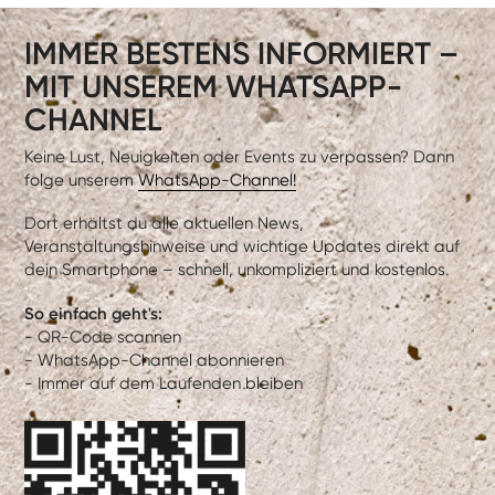
IMMER BESTENS INFORMIERT –
MIT UNSEREM WHATSAPP-
CHANNEL
Keine Lust, Neuigkeiten oder Events zu verpassen? Dann
folge unserem
WhatsApp-Channel!
Dort erhältst du alle aktuellen News,
Veranstaltungshinweise und wichtige Updates direkt auf
dein Smartphone – schnell, unkompliziert und kostenlos.
So einfach geht's:
- QR-Code scannen
- WhatsApp-Channel abonnieren
- Immer auf dem Laufenden bleiben