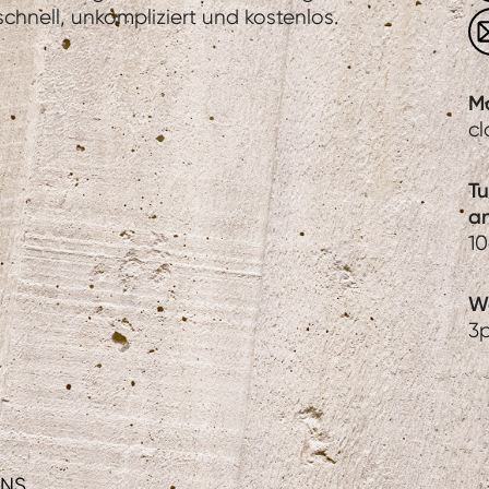
hnell, unkompliziert und kostenlos.
M
c
T
a
1
We
3
ONS