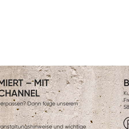
IERT – MIT
B
CHANNEL
Ku
Fr
 verpassen? Dann folge unserem
58
eranstaltungshinweise und wichtige