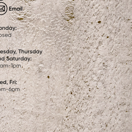
Email
onday:
losed
uesday, Thursday
nd Saturday:
0am-1pm
d, Fri:
pm-6pm