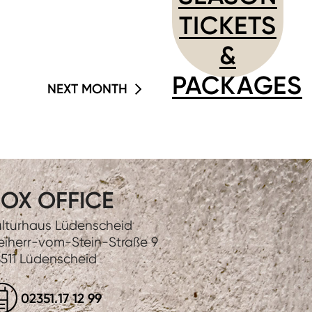
TICKETS
&
PACKAGES
NEXT MONTH
OX OFFICE
lturhaus Lüdenscheid
eiherr-vom-Stein-Straße 9
511 Lüdenscheid
02351.17 12 99