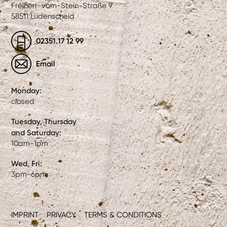
Freiherr-vom-Stein-Straße 9
58511 Lüdenscheid
02351.17 12 99
Email
Monday:
closed
Tuesday, Thursday
and Saturday:
10am-1pm
Wed, Fri:
3pm-6pm
IMPRINT
PRIVACY
TERMS & CONDITIONS