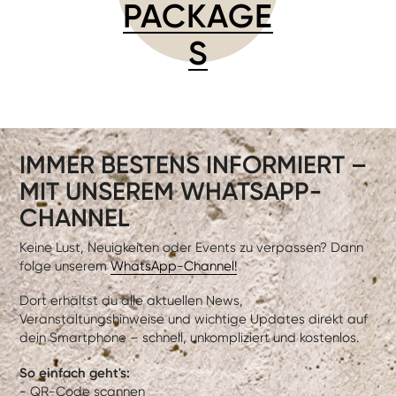
PACKAGE
S
IMMER BESTENS INFORMIERT –
MIT UNSEREM WHATSAPP-
CHANNEL
Keine Lust, Neuigkeiten oder Events zu verpassen? Dann
folge unserem
WhatsApp-Channel!
Dort erhältst du alle aktuellen News,
Veranstaltungshinweise und wichtige Updates direkt auf
dein Smartphone – schnell, unkompliziert und kostenlos.
So einfach geht's:
- QR-Code scannen