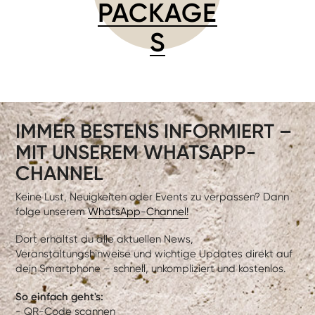
PACKAGE
S
IMMER BESTENS INFORMIERT –
MIT UNSEREM WHATSAPP-
CHANNEL
Keine Lust, Neuigkeiten oder Events zu verpassen? Dann
folge unserem
WhatsApp-Channel!
Dort erhältst du alle aktuellen News,
Veranstaltungshinweise und wichtige Updates direkt auf
dein Smartphone – schnell, unkompliziert und kostenlos.
So einfach geht's:
- QR-Code scannen