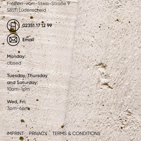
Freiherr-vom-Stein-Straße 9
58511 Lüdenscheid
02351.17 12 99
Email
Monday:
closed
Tuesday, Thursday
and Saturday:
10am-1pm
Wed, Fri:
3pm-6pm
IMPRINT
PRIVACY
TERMS & CONDITIONS